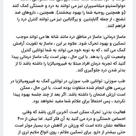
دولوکستینو میلناسیپران نیز می توانند به درد و خستگی کمک کنند
(و همچنین روحیه شما را بهبود ببخشند). همچنین ، داروهای ضد
تشنج ، از جمله گاباپنتین و پرگابالین نیز می توانند کنترل درد را
فراهم کنند.
ماساژ درمانی: ماساژ در مناطق درد مانند شانه ها می تواند موجب
تسکین و بهبود تحرک شود. علاوه بر این ، ماساژ به تقویت آرامش
کمک می کند ، که به نوبه خود می تواند به شما توانایی کنترل
وضعیت تان را بدهد. با این حال ، بهتر است یک ماساژ درمانی پیدا
کنید که تجربه درمان افراد مبتلا به فیبرومیالژیا را داشته باشد تا از
بدتر شدن درد جلوگیری کند.
طب سوزنی: توانایی طب سوزنی در توانایی کمک به فیبرومیالژیا در
بررسی های انجام شده متفاوت بوده است. با این حال ، ممکن
است ارزش امتحان را داشته باشد. اگر بعد از چند جلسه بهبود پیدا
نکردید ، پس احتمالاً برای علائم شما مفید نخواهد بود.
فعالیت بدنی: تحرک ممکن است آخرین کاری باشد که وقتی
احساس خستگی و درد می کنید به آن فکر کنید. اما بیش از ۴۰۰
مطالعه نشان داده است که ورزش در کاهش درد بسیار موثر است
حتی بیشتر از دارو. برای تسکین علائم ، روی انواع ملایم تری از