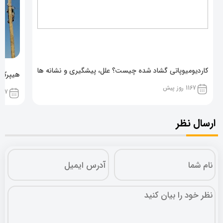
کاردیومیوپاتی گشاد شده چیست؟ علل، پیشگیری و نشانه ها
هیپرکال
1167 روز پیش
1167 روز پ
ارسال نظر