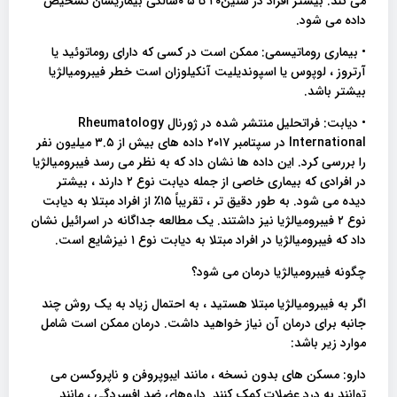
می کند. بیشتر افراد در سنین۲۰ تا ۵ ۰سالگی بیماریشان تشخیص
داده می شود.
• بیماری روماتیسمی: ممکن است در کسی که دارای روماتوئید یا
آرتروز ، لوپوس یا اسپوندیلیت آنکیلوزان است خطر فیبرومیالژیا
بیشتر باشد.
• دیابت: فراتحلیل منتشر شده در ژورنال Rheumatology
International در سپتامبر ۲۰۱۷ داده های بیش از ۳.۵ میلیون نفر
را بررسی کرد. این داده ها نشان داد که به نظر می رسد فیبرومیالژیا
در افرادی که بیماری خاصی از جمله دیابت نوع ۲ دارند ، بیشتر
دیده می شود. به طور دقیق تر ، تقریباً ‍۱۵٪ از افراد مبتلا به دیابت
نوع ۲ فیبرومیالژیا نیز داشتند. یک مطالعه جداگانه در اسرائیل نشان
داد که فیبرومیالژیا در افراد مبتلا به دیابت نوع ۱ نیزشایع است.
چگونه فیبرومیالژیا درمان می شود؟
اگر به فیبرومیالژیا مبتلا هستید ، به احتمال زیاد به یک روش چند
جانبه برای درمان آن نیاز خواهید داشت. درمان ممکن است شامل
موارد زیر باشد:
دارو: مسکن های بدون نسخه ، مانند ایبوپروفن و ناپروکسن می
توانند به درد عضلات کمک کنند. داروهای ضد افسردگی ، مانند