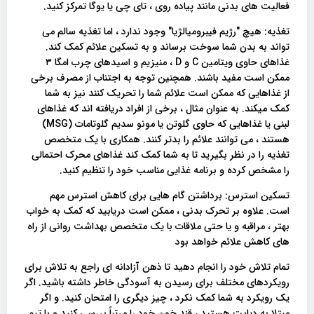
فعالیت های بدنی مانند پیاده روی ، تای چی یا یوگا تمرکز کنید.
تغذیه: هیچ "رژیم فیبرومیالژیا" وجود ندارد ، اما تغذیه سالم می
تواند به بدن شما سوخت برساند و به تسکین علائم کمک کند.
غذاهای حاوی ویتامین C و D ، منیزیم و اسیدهای چرب امگا ۳
ممکن است مفید باشند. همچنین توجه به اجتناب از مصرف برخی
از غذاهایی که ممکن است علائم شما را تحریک کنند نیز به شما
کمک میکند. به عنوان مثال ، برخی از افراد دریافته اند که غذاهای
لبنی یا غذاهایی که حاوی گلوتن یا مونو سدیم گلوتامات (MSG)
هستند ، می توانند علائم را بدتر کنند. همکاری با یک متخصص
تغذیه را در نظر بگیرید تا به شما کمک کند غذاهای محرک احتمالی
را مشخص کرده و برنامه غذایی مناسب خود را تنظیم کنید.
تسکین استرس: برداشتن گام هایی برای کاهش استرس مهم
است. علاوه بر تحرک بدنی ، ممکن است دریابید که کمک به خواب
بهتر ، مراقبه و یا حتی ملاقات با یک متخصص بهداشت روانی از راه
های کاهش علائم خواهد بود
تمام تلاش خود را انجام دهید تا ذهن آزادانه ای راجع به تلاش برای
رویکردهای مختلف برای رسیدن به آسودگی خاطر داشته باشید. اگر
یک رویکرد به شما کمک نکرد ، چیز دیگری را امتحان کنید. و اگر
مبتلا به دیابت هستید ، قند خون خود را مرتباً بررسی کنید و با تیم