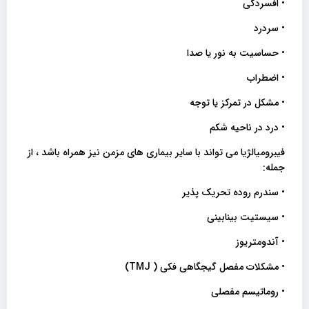
• افسردگی
• سردرد
• حساسیت به نور یا صدا
• اضطراب
• مشکل در تمرکز یا توجه
• درد در ناحیه شکم
فیبرومیالژیا می تواند با سایر بیماری های مزمن نیز همراه باشد ، از
جمله:
• سندرم روده تحریک پذیر
• سیستیت بینابینی
• آندومتریوز
• مشکلات مفصل گیجگاهی فکی ( TMJ)
• روماتیسم مفصلی