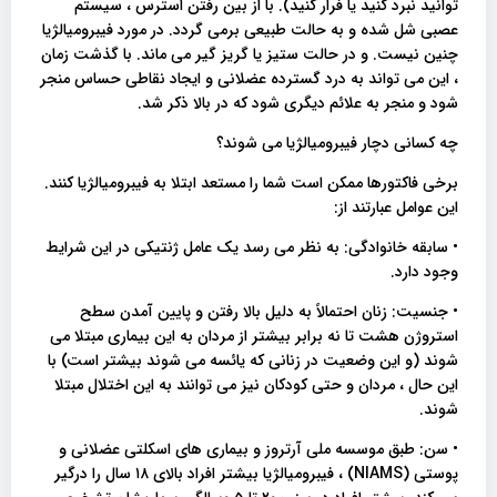
توانید نبرد کنید یا فرار کنید). با از بین رفتن استرس ، سیستم
عصبی شل شده و به حالت طبیعی برمی گردد. در مورد فیبرومیالژیا
چنین نیست. و در حالت ستیز یا گریز گیر می ماند. با گذشت زمان
، این می تواند به درد گسترده عضلانی و ایجاد نقاطی حساس منجر
شود و منجر به علائم دیگری شود که در بالا ذکر شد.
چه کسانی دچار فیبرومیالژیا می شوند؟
برخی فاکتورها ممکن است شما را مستعد ابتلا به فیبرومیالژیا کنند.
این عوامل عبارتند از:
• سابقه خانوادگی: به نظر می رسد یک عامل ژنتیکی در این شرایط
وجود دارد.
• جنسیت: زنان احتمالاً به دلیل بالا رفتن و پایین آمدن سطح
استروژن هشت تا نه برابر بیشتر از مردان به این بیماری مبتلا می
شوند (و این وضعیت در زنانی که یائسه می شوند بیشتر است) با
این حال ، مردان و حتی کودکان نیز می توانند به این اختلال مبتلا
شوند.
• سن: طبق موسسه ملی آرتروز و بیماری های اسکلتی عضلانی و
پوستی (NIAMS) ، فیبرومیالژیا بیشتر افراد بالای ۱۸ سال را درگیر