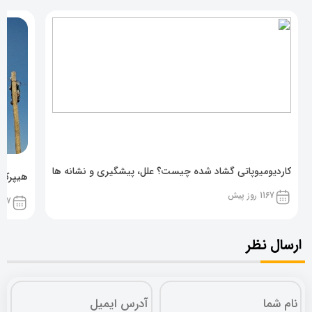
کاردیومیوپاتی گشاد شده چیست؟ علل، پیشگیری و نشانه ها
هیپرکال
1167 روز پیش
1167 روز پ
ارسال نظر