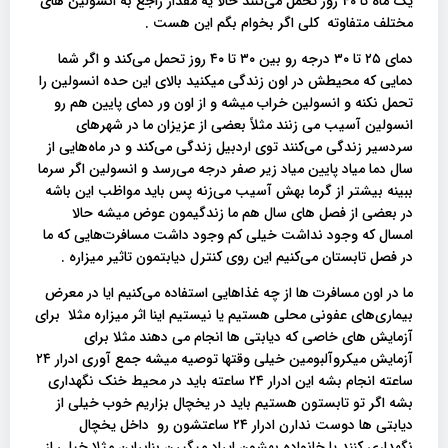
یک ماه تا 40 روز تحمل می‌کنند حالا یه مقدار راجع به انسولین های
مختلف متفاوته کلی اگر بخوام بگم این هست .
دمای ۲۵ تا ۳۰ درجه رو بین ۳۰ تا ۴۰ روز تحمل می‌کند و اگر شما
دمایی که محیطش در اون زندگی میکنید بالای این حده انسولین را
تحمل نکنه و انسولین خراب میشه و از اون ور دمای پایین هم رو
انسولین آسیب می زنند مثلاً بعضی از عزیزان ما در شهرهای
سردسیر زندگی می‌کنند توی اردبیل زندگی می‌کند و در ماه‌هایی از
سال دما میاد پایین میاد زیر صفر درجه می‌رسد و انسولین اگر سرما
ببینه بیشتر از گرما بهش آسیب می‌زنه پس باید مواظب این باشه
در بعضی از فصل های سال هم ما زندگیمون عوض میشه حالا
امسال که وجود نداشت خیلی کم وجود داشت مسافرت‌هایی که ما
در فصل تابستان می‌کنیم این روی کنترل دیابتمون تاثیر میزاره .
ما در اون مسافرت ها از چه غذاهایی استفاده می‌کنیم ایا در معرض
بیماری‌های عفونی محلی هستیم یا نیستیم اینا اثر میزاره مثلا برای
آزمایش های خاصی که دیابتی ها انجام می دهند مثلا برای
آزمایش میکروآلبومین خیلی وقتها توصیه میشه جمع آوری ادرار ۲۴
ساعته انجام بشه این ادرار ۲۴ ساعته باید در محیط خنک نگهداری
بشه اگر تو تابستون هستیم باید در یخچال بزاریم خوب خیلی از
دیابتی ها دوست ندارن ادرار ۲۴ ساعتشون رو داخل یخچال
نگهداری کنند یا خانواده بهشون ایراد میگیرن بنابراین مثلا خیلی از