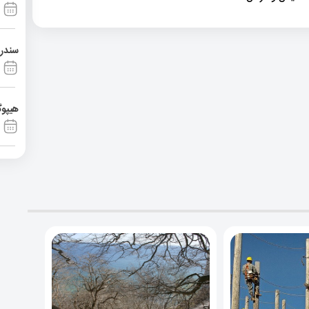
سندرم آشی
هیپوگ