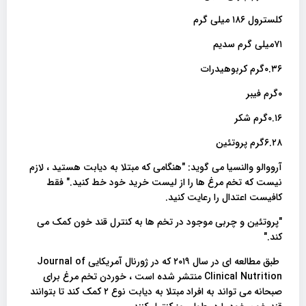
کلسترول ۱۸۶ میلی گرم
۷۱میلی گرم سدیم
۰.۳۶گرم کربوهیدرات
۰گرم فیبر
۰.۱۶گرم شکر
۶.۲۸گرم پروتئین
آرووالو والنسیا می گوید: "هنگامی که مبتلا به دیابت هستید ، لازم
نیست که تخم مرغ ها را از لیست خرید خود خط کنید." فقط
کافیست اعتدال را رعایت کنید.
"پروتئین و چربی موجود در تخم ها به کنترل قند خون کمک می
کند."
طبق مطالعه ای در سال ۲۰۱۹ که در ژورنال آمریکایی Journal of
Clinical Nutrition منتشر شده است ، خوردن تخم مرغ برای
صبحانه می تواند به افراد مبتلا به دیابت نوع ۲ کمک کند تا بتوانند