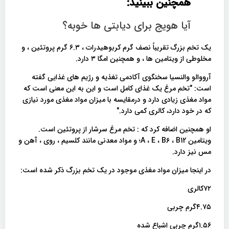
همچنین ببینید:
آیا هویج برای دیابتی ها خوبه؟
یک تخم بزرگ تقریباً نصف گرم کربوهیدرات ، ۶.۳ گرم پروتئین ، و
مخلوطی از ویتامین ها ، و همچنین امگا ۳ دارد.
آرووالو والنسیا سخنگوی آکادمی تغذیه و رژیم های غذایی گفته
است: "تخم مرغ یک غذای کامل است و این به این معنی است که
مواد مغذی زیادی دارد و درمقایسه با میزان مواد مغذی مورد نیازی
که در خود دارد، کالری کمی دارد."
او همچنین اضافه کرد که : تخم مرغ سرشار از پروتئین است.
ویتامین A ، E ، B6 ، B12؛ و مواد معدنی مانند کلسیم ، روی ، آهن و
مس نیز دارد.
در اینجا میزان مواد مغذی موجود در یک تخم بزرگ ذکر شده است:
۷۲کالری
۴.۷۵گرم چربی
۱.۵۶گرم چربی اشباع شده