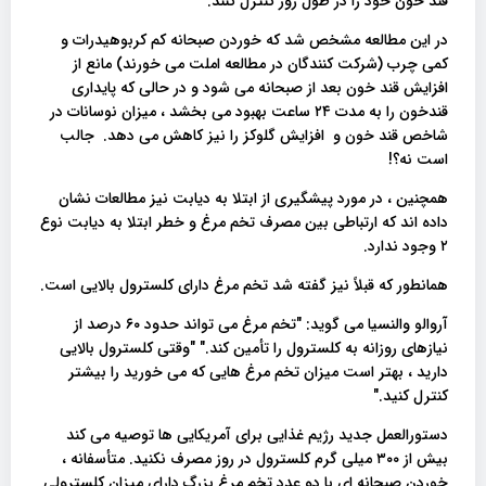
قند خون خود را در طول روز کنترل کنند.
در این مطالعه مشخص شد که خوردن صبحانه کم کربوهیدرات و
کمی چرب (شرکت کنندگان در مطالعه املت می خورند) مانع از
افزایش قند خون بعد از صبحانه می شود و در حالی که پایداری
قندخون را به مدت ۲۴ ساعت بهبود می بخشد ، میزان نوسانات در
شاخص قند خون و افزایش گلوکز را نیز کاهش می دهد. جالب
است نه؟!
همچنین ، در مورد پیشگیری از ابتلا به دیابت نیز مطالعات نشان
داده اند که ارتباطی بین مصرف تخم مرغ و خطر ابتلا به دیابت نوع
۲ وجود ندارد.
همانطور که قبلاً نیز گفته شد تخم مرغ دارای کلسترول بالایی است.
آروالو والنسیا می گوید: "تخم مرغ می تواند حدود ۶۰ درصد از
نیازهای روزانه به کلسترول را تأمین کند." "وقتی کلسترول بالایی
دارید ، بهتر است میزان تخم مرغ هایی که می خورید را بیشتر
کنترل کنید."
دستورالعمل جدید رژیم غذایی برای آمریکایی ها توصیه می کند
بیش از ۳۰۰ میلی گرم کلسترول در روز مصرف نکنید. متأسفانه ،
خوردن صبحانه ای با دو عدد تخم مرغ بزرگ دارای میزان کلسترولی