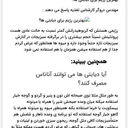
مهندس دروگر کارشناس تغذیه پاسخ می دهند :
رژیمی هستش که کربوهیدراتش کمتر نسبت به حالت عادی هست
پروتئینش نسبتاً حجم بیشتری را در برگرفته سبزیجات در کنارش
سبزیجات تازه حتماً وجود داره و میوه ها همانطور که عرض کردم
جدا از هم استفاده میشن همزمان با هم استفاده نمی شود
همچنین ببینید:
آیا دیابتی ها می توانند آناناس
مصرف کنند؟
به طور مثال مثلا توی صبحانه اش نون و پنیر و گردو و گوجه خیار
استفاده میکنه میان وعده صبحش شیر را همراه با میتونه
بیسکویت یا خرما استفاده بکنه همینطور میوه رو میتونه همراه با
کاهو خیار گوجه استفاده کنه تو برنامه ی وعده ناهار و شامش هم
حتماًسبزیجات کافی مثل گوجه، ریحون سبزی خوردن و لبنیات و
پروتئین های حیوانی و گیاهی که عرض کردم هست ممکنه مثلاً به