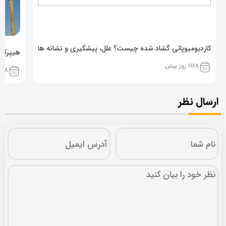
کاردیومیوپاتی گشاد شده چیست؟ علل، پیشگیری و نشانه ها
هیپرکال
1168 روز پیش
1168 روز پ
ارسال نظر