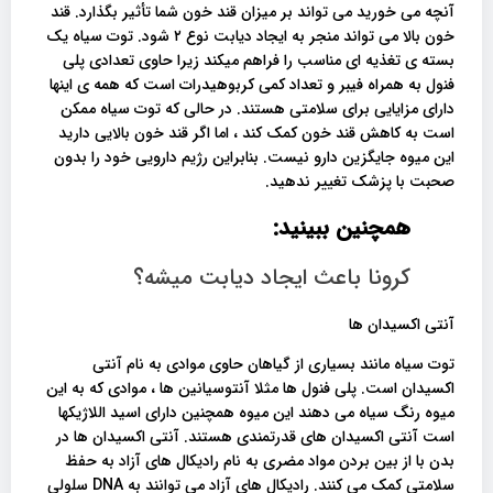
آنچه می خورید می تواند بر میزان قند خون شما تأثیر بگذارد. قند
خون بالا می تواند منجر به ایجاد دیابت نوع ۲ شود. توت سیاه یک
بسته ی تغذیه ای مناسب را فراهم میکند زیرا حاوی تعدادی پلی
فنول به همراه فیبر و تعداد کمی کربوهیدرات است که همه ی اینها
دارای مزایایی برای سلامتی هستند. در حالی که توت سیاه ممکن
است به کاهش قند خون کمک کند ، اما اگر قند خون بالایی دارید
این میوه جایگزین دارو نیست. بنابراین رژیم دارویی خود را بدون
صحبت با پزشک تغییر ندهید.
همچنین ببینید:
کرونا باعث ایجاد دیابت میشه؟
آنتی اکسیدان ها
توت سیاه مانند بسیاری از گیاهان حاوی موادی به نام آنتی
اکسیدان است. پلی فنول ها مثلا آنتوسیانین ها ، موادی که به این
میوه رنگ سیاه می دهند این میوه همچنین دارای اسید اللاژیکها
است آنتی اکسیدان های قدرتمندی هستند. آنتی اکسیدان ها در
بدن با از بین بردن مواد مضری به نام رادیکال های آزاد به حفظ
سلامتی کمک می کنند. رادیکال های آزاد می توانند به DNA سلولی