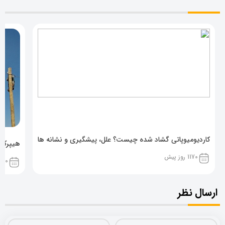
کاردیومیوپاتی گشاد شده چیست؟ علل، پیشگیری و نشانه ها
هیپرکال
1170 روز پیش
1170 روز پ
ارسال نظر