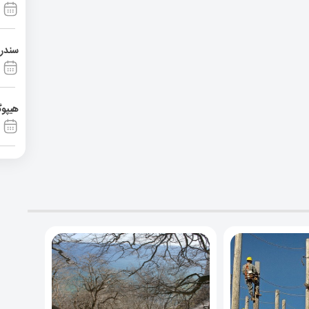
سندرم آشی
هیپوگ