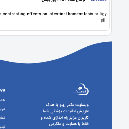
as contrasting effects on intestinal homeostasis
priligy
pill
وبس
همکا
وبسایت دکتر زینو با هدف
دربا
افزایش اطلاعات پزشکی شما
کاربران عزیز راه اندازی شده و
تماس
فقط با همایت و دلگرمی
تبلی