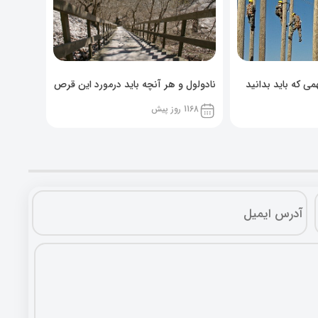
ی که باید بدانید
نادولول و هر آنچه باید درمورد این قرص
خوراکی بدانید!
1168 روز پیش