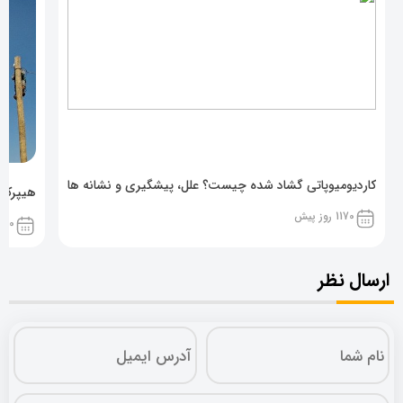
کاردیومیوپاتی گشاد شده چیست؟ علل، پیشگیری و نشانه ها
هیپرکال
1170 روز پیش
1170 روز پ
ارسال نظر