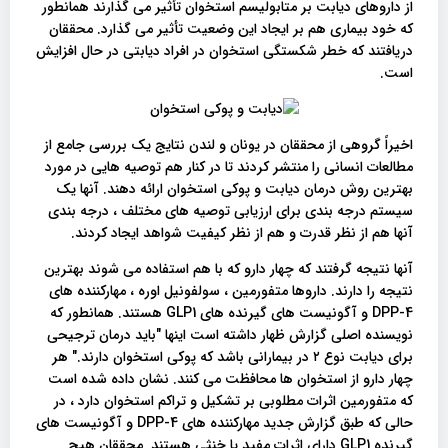
از داروهای دیابت بر متابولیسم استخوان تأثیر می گذارند همانطور
که خود بیماری هم بر ایجاد این وضعیت تأثیر می گذارد. محققان
دریافتند که خطر شکستگی استخوان در افراد دیابتی در حال افزایش
است.
اخیراً گروهی از محققان در یونان و لندن نتایج یک بررسی جامع از
مطالعات انسانی را منتشر کردند تا در کنار هم توصیه هایی در مورد
بهترین روش درمان دیابت و پوکی استخوان ارائه دهند. آنها یک
سیستم درجه بندی برای ارزیابی توصیه های مختلف ، درجه بندی
آنها هم از نظر قدرت و هم از نظر کیفیت شواهد ایجاد کردند.
آنها نتیجه گرفتند که چهار دارو که با هم استفاده می شوند بهترین
نتیجه را دارند. داروها متفورمین ، سولفونیل اوره ، مهارکننده های
DPP-4 و آگونیست های گیرنده های GLP1 هستند. همانطور که
نویسنده اصلی گزارش ظهار داشته است اینها "باید درمان ترجیحی
برای دیابت نوع ۲ در بیمارانی باشد که پوکی استخوان دارند." هر
چهار دارو از استخوان ها محافظت می کنند. نشان داده شده است
که متفورمین اثرات مطلوبی بر تشکیل و تراکم استخوان دارد ، در
حالی که طبق گزارش جدید مهارکننده های DPP-4 و آگونیست های
گیرنده GLP1 دارای اثرات مفید یا خنثی هستند. محققان هیچ