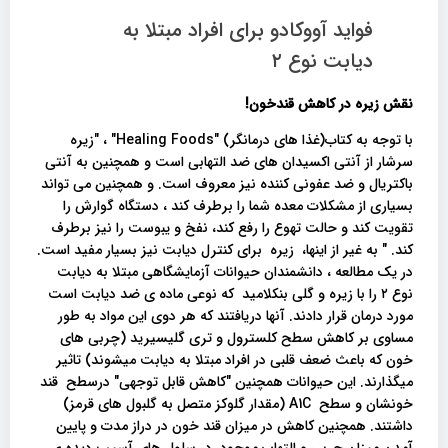
فواید آووکادو برای افراد مبتلا به
دیابت نوع ۲
نقش زیره در کاهش قندخون!
با توجه به کتاب(غذا های درمانگر) "Healing Foods" ، "زیره
سرشار از آنتی اکسیدان های ضد التهابی است و همچنین به آنتی
باکتریال و ضد عفونی کننده نیز معروف است. و همچنین می تواند
بسیاری از مشکلات معده شما را برطرف کند ، دستگاه گوارش را
تقویت کند و حالت تهوع را رفع کند، نفخ و یبوست را نیز برطرف
کند. " به غیر از اینها، زیره برای کنترل دیابت نیز بسیار مفید است.
در یک مطالعه ، دانشمندان حیوانات آزمایشگاهی مبتلا به دیابت
نوع ۲ را با زیره و گلی بنکلامید که نوعی ماده ی ضد دیابت است
مورد درمان قرار دادند. آنها دریافتند که هر دوی این مواد به طور
مساوی بر کاهش سطح کلسترول و تری گلیسیرید (چربی های
خون که باعث ضعف قلبی در افراد مبتلا به دیابت میشوند) تاثیر
میگذارند. این حیوانات همچنین "کاهش قابل توجهی" درسطح قند
خونشان و سطح A1C (مقدار گلوکز متصل به گلبول های قرمز)
داشتند. همچنین کاهش در میزان قند خون در دراز مدت و پایین
آمدن میزان چربی و التهاب موجود در سلول های آسیب دیده ی