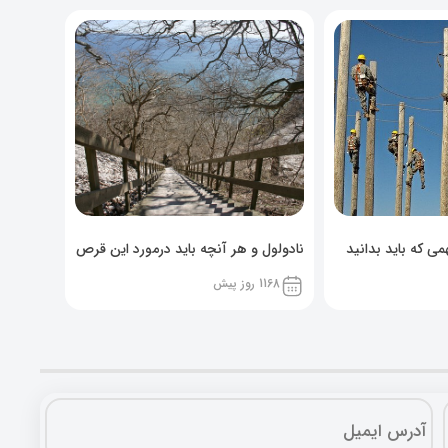
ی که باید بدانید
نادولول و هر آنچه باید درمورد این قرص
خوراکی بدانید!
1168 روز پیش