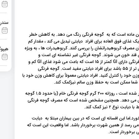
سندرم آشی
تامین C و لیکوپن هستند. لیکوپن ماده است که به گوجه فرنگی رنگ می دهد. به کاهش خطر
ک غذای فوق العاده برای افراد دیابتی تبدیل می کند ، مقدار کم
 مصرف کربوهیدراتشان را بررسی کنند. کربوهیدرات ها ، به ویژه
هیپوگ
ش قند خون می شوند. گوجه فرنگی غیر نشاسته ای است و
همچنین شاخص گلیسمی کم پایینی دارد.. حدود ۱۴۰ گرم گوجه فرنگی دارای GI کمتر از ۱۵ است که باعث می شود غذای GI کم و
غذای عالی برای افراد دیابتی باشد. هر غذایی که نمره GI آن پایین تر از ۵۵ باشد برای افراد دیابتی مفید است. گوجه فرنگی
ن خود را کنترل کنید. افراد دیابتی معمولاً برای کاهش وزن خود با
 شما ممکن است به حفظ وزن سالم نیزکمک کند.
طبق مطالعه ای که در مجله بین المللی علوم غذایی و تغذیه منتشر شده است ، روزانه ۲۰۰ گرم گوجه فرنگی خام (یا حدود ۱.۵ گوجه
ط) فشار خون را در افراد مبتلا به دیابت نوع ۲ کاهش می دهد. همچنین مشخص شده است که مصرف گوجه فرنگی
ع ۲ نیز کمک کند.
.اما این افسانه ای است که در بین بیماران مبتلا به دیابت
می رسد از همین شهرت برخوردار باشد. اما واقعیت این است که
ی برخوردار است.