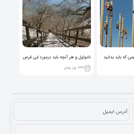
ی که باید بدانید
نادولول و هر آنچه باید درمورد این قرص
خوراکی بدانید!
1166 روز پیش