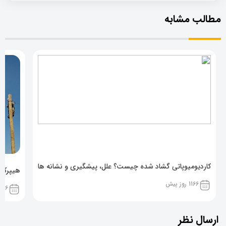
مطالب مشابه
کاردیومیوپاتی گشاد شده چیست؟ علل، پیشگیری و نشانه ها
هیپرکال
1166 روز پیش
1166 روز پ
ارسال نظر