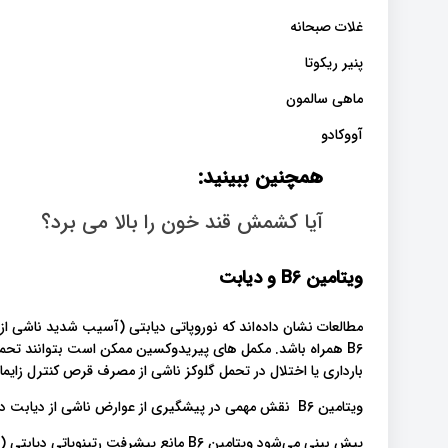
غلات صبحانه
پنیر ریکوتا
ماهی سالمون
آووکادو
همچنین ببینید:
آیا کشمش قند خون را بالا می برد؟
ویتامین B6 و دیابت
مطالعات نشان داده‌اند که نوروپاتی دیابتی (آسیب شدید ناشی 
B6 همراه باشد. مکمل های پیریدوکسین ممکن است بتوانند تحمل
بارداری یا اختلال در تحمل گلوکز ناشی از مصرف قرص کنترل زایما
ویتامین B6 نقش مهمی در پیشگیری از عوارض ناشی از دیابت دارد
پیش بینی می‌شود ویتامین B6 مانع پیشرفت رت