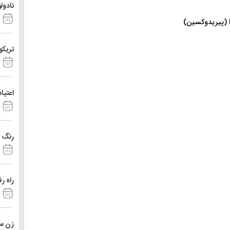
نادول
تریکو
اعتیا
رنگ د
راه ر
زن ست