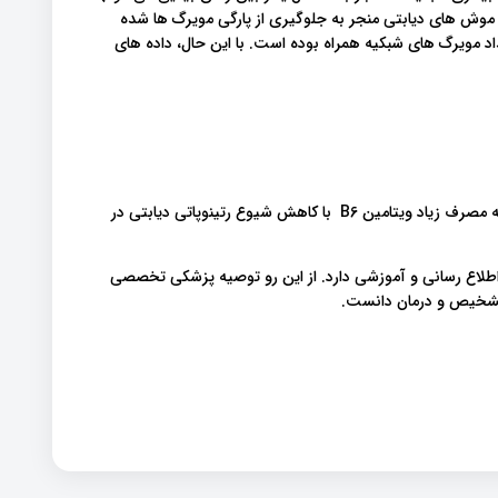
. مطالعات قبلی گزارش داده‌اند که درمان با ویتامین B6 در موش های دیابتی منجر به جلوگیری از پارگی مویرگ ها شده
ر سرم خون افراد با انسداد مویرگ های شبکیه همراه بوده است. با این حال، داده های
اما طی آزمایشات و مطالعات دقیق و فراوان مشخص شده است که مصرف زیاد ویتامین B6 با کاهش شیوع رتینوپاتی دیابتی در
اطلاع رسانی و آموزشی دارد. از این رو توصیه پزشکی تخصصی
 تشخیص و درمان دانست.