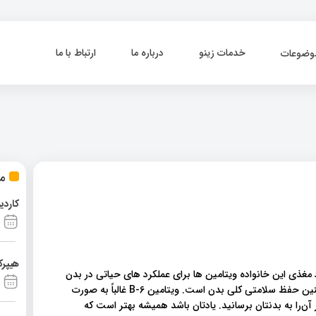
خدمات زینو
درباره ما
ارتباط با ما
وضوعات
مط
کاردی
هیپرک
یدوکسین یکی از هشت ویتامین B است. مواد مغذی این خانواده ویتامین ها برای عملکرد های حیاتی در بدن
شما ضروری هستند. کارکرد های آن شامل کاهش استرس و همچنین حفظ سلامتی کلی بدن است. ویتامین B-6 غالباً به صورت
وانید با مصرف این ۱۵ غذای کمکی نیز آن‌را به بدنتان برسانید. یادتان باشد همیشه بهتر است که