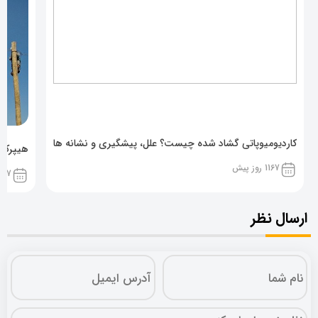
کاردیومیوپاتی گشاد شده چیست؟ علل، پیشگیری و نشانه ها
هیپرکال
1167 روز پیش
1167 روز پ
ارسال نظر