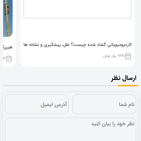
کاردیومیوپاتی گشاد شده چیست؟ علل، پیشگیری و نشانه ها
هیپرکال
1168 روز پیش
1168 روز پ
ارسال نظر