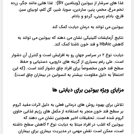
غذا های سرشار از بیوتین (ویتامین B7): غذا هایی مانند جگر، زرده
تخم مرغ، مخمر، پنیر، ساردین، سویا، شیر، گل کلم، لوبیای سبز،
قارچ، بادام زمینی، گردو و بادام.
بیوتین می تواند به درمان دیابت کمک کند
نتایج آزمایشات کلینیکی نشان می دهند که بیوتین می تواند به
کاهش HbA1c و قند خون ناشتا کمک کند.
دیابت نوع ۲ در سراسر جهان رو به افزایش است و کنترل آن دشوار
است. علی رغم بسیاری از گزینه های دارویی، دستیابی و حفظ
سطح قند خون مخصوصاً برای افراد چاق دشوار کنند است. (که این
احتمالاً به دلیل مقاومت بیشتر به انسولین در بیماران چاق است).
مزایای ویژه بیوتین برای دیابتی ها
تلاش برای بهبود روش های درمانی فعلی به دلیل اثرات مفید کروم
بر سطح قند خون منجر به استفاده از مکمل های رژیم غذایی حاوی
کروم شده است. تحقیقات اخیر همچنین نشان می دهند که
بیوتین که اغلب در افراد مبتلا به دیابت نوع ۲ کاهش سطح داشته
است، ممکن است نقش مهمی در مدیریت بیماری برای بیماران