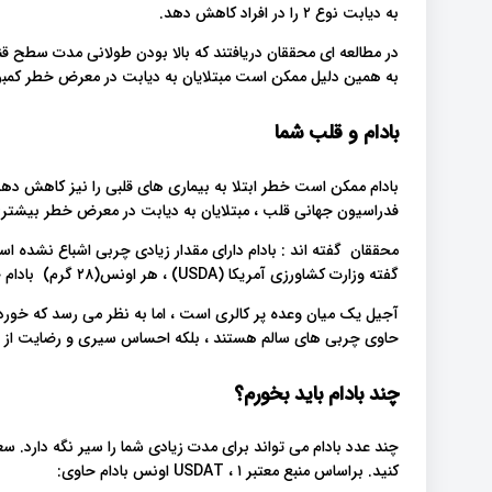
به دیابت نوع ۲ را در افراد کاهش دهد.
در مطالعه ای محققان دریافتند که بالا بودن طولانی مدت سطح ق
به همین دلیل ممکن است مبتلایان به دیابت در معرض خطر کمبود 
بادام و قلب شما
بادام ممکن است خطر ابتلا به بیماری های قلبی را نیز کاهش دهد
فدراسیون جهانی قلب ، مبتلایان به دیابت در معرض خطر بیشتری بر
محققان گفته اند : بادام دارای مقدار زیادی چربی اشباع نشده 
گفته وزارت کشاورزی آمریکا (USDA) ، هر اونس(۲۸ گرم) بادام حاوی تقریبا ۹ گرم چربی اشباع نشده است.
آجیل یک میان وعده پر کالری است ، اما به نظر می رسد که خوردن 
حاوی چربی های سالم هستند ، بلکه احساس سیری و رضایت از سل
چند بادام باید بخورم؟
کنید. براساس منبع معتبر USDAT ، ۱ اونس بادام حاوی: