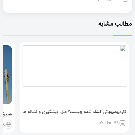
مطالب مشابه
کاردیومیوپاتی گشاد شده چیست؟ علل، پیشگیری و نشانه ها
هیپرکال
1168 روز پیش
1168 روز پ