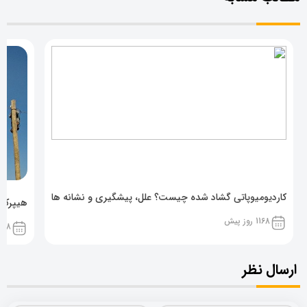
کاردیومیوپاتی گشاد شده چیست؟ علل، پیشگیری و نشانه ها
هیپرکال
1168 روز پیش
1168 روز پ
ارسال نظر