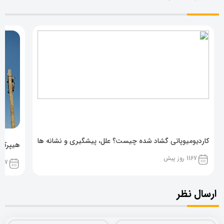
کاردیومیوپاتی گشاد شده چیست؟ علل، پیشگیری و نشانه ها
هیپرکال
1167 روز پیش
1167 روز پ
ارسال نظر