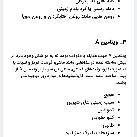
دانه های آفتابگردان
بادام زمینی یا کره بادام زمینی
روغن هایی مانند روغن آفتابگردان و روغن سویا
3_
ویتامین
A
ویتامین A جهت مقابله با عفونت بوده که به دو شکل وجود دارد: از
پیش ساخته شده در غذاهایی مانند ماهی، گوشت قرمز و لبنیات یا
به صورت کاروتنوئیدهای گیاهی. ماهی تن سرشار از ویتامین A از
پیش ساخته شده است. کاروتنوئیدها در موارد زیر موجود می
باشند:
هویج
سیب زمینی های شیرین
کدو تنبل
کدو حلوایی
طالبی
سبزیجات با برگ سبز تیره