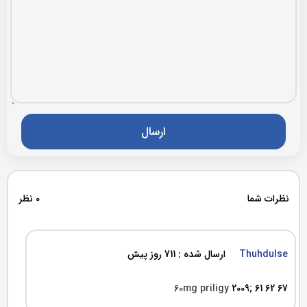
نظرات شما
0 نظر
Thuhdulse
ارسال شده : 711 روز پیش
60mg priligy
2009; 61 62 67