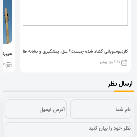
کاردیومیوپاتی گشاد شده چیست؟ علل، پیشگیری و نشانه ها
هیپرکال
1167 روز پیش
1167 روز پ
ارسال نظر