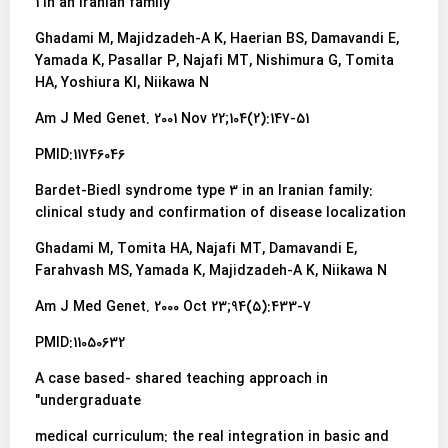
1 in an Iranian family
Ghadami M, Majidzadeh-A K, Haerian BS, Damavandi E,
Yamada K, Pasallar P, Najafi MT, Nishimura G, Tomita
HA, Yoshiura KI, Niikawa N
Am J Med Genet. 2001 Nov 22;104(2):147-51
PMID:11746046
Bardet-Biedl syndrome type 3 in an Iranian family:
clinical study and confirmation of disease localization
Ghadami M, Tomita HA, Najafi MT, Damavandi E,
Farahvash MS, Yamada K, Majidzadeh-A K, Niikawa N
Am J Med Genet. 2000 Oct 23;94(5):433-7
PMID:11050632
A case based- shared teaching approach in
undergraduate"
medical curriculum: the real integration in basic and