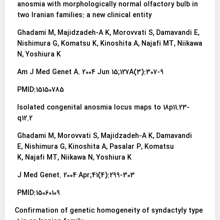
anosmia with morphologically normal olfactory bulb in
two Iranian families: a new clinical entity
Ghadami M, Majidzadeh-A K, Morovvati S, Damavandi E,
Nishimura G, Komatsu K, Kinoshita A, Najafi MT, Niikawa
N, Yoshiura K
Am J Med Genet A. 2004 Jun 15;127A(3):307-9
PMID:15150785
Isolated congenital anosmia locus maps to 18p11.23-
q12.2
Ghadami M, Morovvati S, Majidzadeh-A K, Damavandi
E, Nishimura G, Kinoshita A, Pasalar P, Komatsu
K, Najafi MT, Niikawa N, Yoshiura K
J Med Genet. 2004 Apr;41(4):299-303
PMID:15060109
Confirmation of genetic homogeneity of syndactyly type