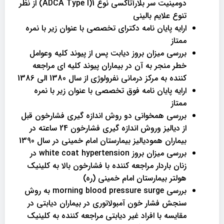
دومینیت سر بلارآتاکسی نوع 1(ADCA Type l) از نظر
تنوع علایم بالینی
ارایه پایان نامه دکترای تخصصی با عنوان زیر با نمره
ممتاز
بررسی میزان بروز دیابت پس از پیوند کلیه وعوامل
خطر منجر به آن در بیماران پیوند کلیه ای مراجعه
کننده به مرکز درمانی نفرولوژی از سال 1380 الی 1386
ارایه پایان نامه فوق تخصصی با عنوان زیر با نمره
ممتاز
بررسی همخوانی دو روش اندازه گیری فشارخون قبل
از دیالیز وروش اندازه گیری فشارخون 24 ساعته در
بیماران همودیالیز بیمارستان امام خمینی در سال 1390
بررسی میزان بروز white coat hypertension در
زنان باردار مراجعه کننده با فشارخون بالا به کلینیک
هولتر بیمارستان امام خمینی (ره)
بررسی morning blood pressure surge به روش
سنجش فشار خون آمبولاتوری در بیماران دیابتی در
مقایسه با افراد غیر دیابتی مراجعه کننده به کلینیک