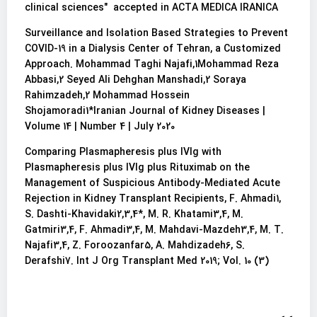
clinical sciences" accepted in ACTA MEDICA IRANICA
Surveillance and Isolation Based Strategies to Prevent
COVID-19 in a Dialysis Center of Tehran, a Customized
Approach. Mohammad Taghi Najafi,1Mohammad Reza
Abbasi,2 Seyed Ali Dehghan Manshadi,2 Soraya
Rahimzadeh,2 Mohammad Hossein
Shojamoradi1*Iranian Journal of Kidney Diseases |
Volume 14 | Number 4 | July 2020
Comparing Plasmapheresis plus IVIg with
Plasmapheresis plus IVIg plus Rituximab on the
Management of Suspicious Antibody-Mediated Acute
Rejection in Kidney Transplant Recipients, F. Ahmadi1,
S. Dashti-Khavidaki2,3,4*, M. R. Khatami3,4, M.
Gatmiri3,4, F. Ahmadi3,4, M. Mahdavi-Mazdeh3,4, M. T.
Najafi3,4, Z. Foroozanfar5, A. Mahdizadeh6, S.
Derafshi7. Int J Org Transplant Med 2019; Vol. 10 (3)