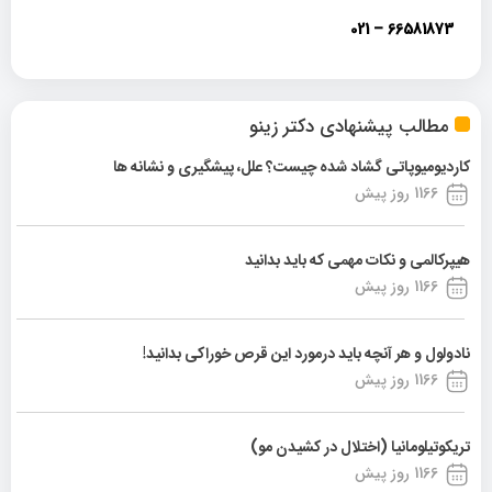
66581873 – 021
مطالب پیشنهادی دکتر زینو
کاردیومیوپاتی گشاد شده چیست؟ علل، پیشگیری و نشانه ها
1166 روز پیش
هیپرکالمی و نکات مهمی که باید بدانید
1166 روز پیش
نادولول و هر آنچه باید درمورد این قرص خوراکی بدانید!
1166 روز پیش
تریکوتیلومانیا (اختلال در کشیدن مو)
1166 روز پیش