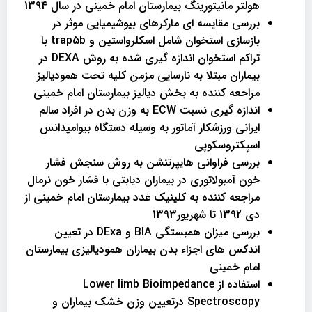
هولتر مانیتورینگ بیمارستان امام خمینی در سال 1394
بررسی مقایسه ای مارکرهای بیوشیمیایی موثر در
بازسازی استخوان شامل اسکلرواستین و trap5b با
تراکم استخوان اندازه گیری شده به روش DEXA در
بیماران مبتلا به نارسایی مزمن کلیه تحت همودیالیز
مراحعه کننده به بخش دیالیز بیمارستان امام خمینی
اندازه گیری نسبت ECW به وزن بدن در افراد سالم
ایرانی ورزشکار آماتور به وسیله دستگاه بیوامپدانس
اسپکتروسکوپی
بررسی فراوانی هایپرتنشن به روش سنجش فشار
خون آمبولاتوری در بیماران دیابتی با فشار خون نرمال
مراجعه کننده به کلینیک غدد بیمارستان امام خمینی از
دی 1392 تا شهریور1393
بررسی میزان همبستگی BIA و DExa در تعیین
اندکس های اجزاء بدن بیماران همودیالیزی بیمارستان
امام خمینی
استفاده از Lower limb Bioimpedance
Spectroscopy درتعیین وزن خشک بیماران و