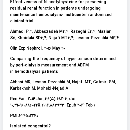
Effectiveness of N-acetylcysteine for preserving
residual renal function in patients undergoing
maintenance hemodialysis: multicenter randomized
clinical trial
Ahmadi F1,2, Abbaszadeh M3,4, Razeghi E3,4, Maziar
S5, Khoidaki SD3,4, Najafi MT3,4, Lessan-Pezeshki M3,4
Clin Exp Nephrol. 2016 May 20
Comparing the frequency of hypertension determined
by peri-dialysis measurement and ABPM
in hemodialysis patients
Abbasi MR, Lessan-Pezeshki M, Najafi MT, Gatmiri SM,
Karbakhsh M, Mohebi-Nejad A
Ren Fail. 2014 Jun;36(5):682-6. doi:
10.3109/0886022X.2014.883933. Epub 2014 Feb 6
PMID:24502240
?Isolated congenital