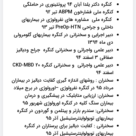
کنگره دکتر یلدا آبان 94 پروتئینوری در حاملگی
کنگره ملی فشارخون ABPM تیر 92
کنگره ملی مشاوره های نفرولوژی در بیماریهای
داخلی و جراحی PreOp-HTN تیر 93
دبیر اجرایی و سخنرانی در کنگره بیماریهای گلومرولی
دی ماه 1394
دبیر علمی واجرائی و سخنرانی کنگره جراح ودیالیز
صفاقی 3 اسفند 94
دبیر علمی واجرائی و سخنرانی کنگره CKD-MBD 20
اسفند 94
سخنران : روشهای اندازه گیری کفایت دیالیز در بیماران
مرداد 95 در کنگره نفرولوژی –اورولوژی در برج میلاد
سخنران: ارزیابی متابلیک در پیشگیری و درمان
بیماران سنگ کلیه در کنگره اورولوژی شهریور 95
سخنرانی: سندرم بارتر و پیتلمن و گوردون در کنگره
بیماریهای توبولواینترستیشیل آذر 95
سخنرانی : کفایت دیالیز برای پرستاران در کنگره
بیماریهای توبولواینترستیشیل آذر 95