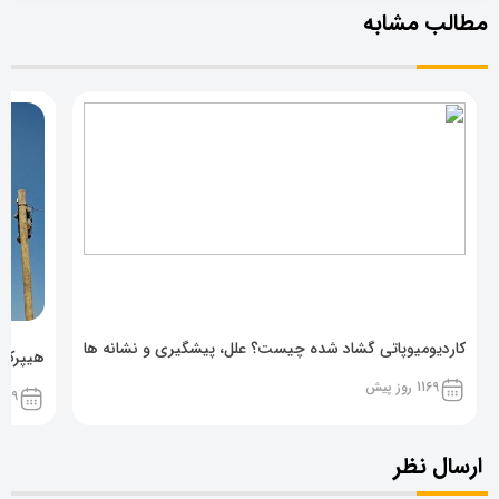
مطالب مشابه
کاردیومیوپاتی گشاد شده چیست؟ علل، پیشگیری و نشانه ها
هیپرکال
1169 روز پیش
1169 روز پ
ارسال نظر