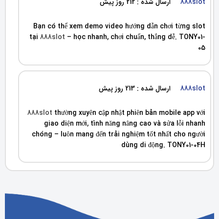
888slot
ارسال شده : 212 روز پیش
Bạn có thể xem demo video hướng dẫn chơi từng slot
tại
888slot
– học nhanh, chơi chuẩn, thắng dễ. TONY01-
05
888slot
ارسال شده : 213 روز پیش
888slot
thường xuyên cập nhật phiên bản mobile app với
giao diện mới, tính năng nâng cao và sửa lỗi nhanh
chóng – luôn mang đến trải nghiệm tốt nhất cho người
dùng di động. TONY01-04H