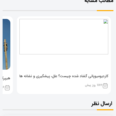
مطالب مشابه
کاردیومیوپاتی گشاد شده چیست؟ علل، پیشگیری و نشانه ها
هیپرکال
1166 روز پیش
1166 روز پ
ارسال نظر