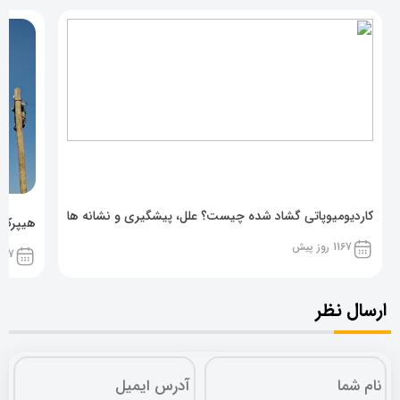
کاردیومیوپاتی گشاد شده چیست؟ علل، پیشگیری و نشانه ها
هیپرکال
1167 روز پیش
1167 روز پ
ارسال نظر