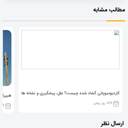
مطالب مشابه
کاردیومیوپاتی گشاد شده چیست؟ علل، پیشگیری و نشانه ها
هیپرکال
1167 روز پیش
1167 روز پ
ارسال نظر