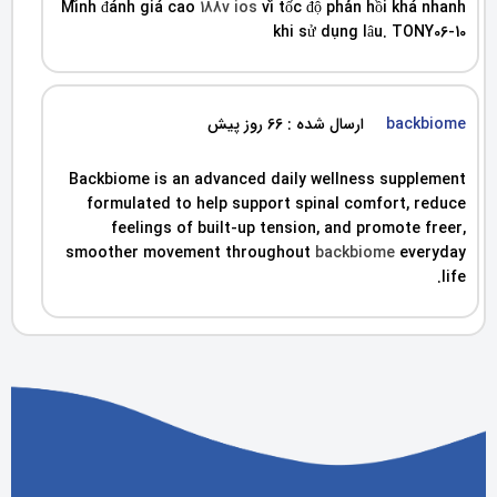
Mình đánh giá cao
188v ios
vì tốc độ phản hồi khá nhanh
khi sử dụng lâu. TONY06-10
backbiome
ارسال شده : 66 روز پیش
Backbiome is an advanced daily wellness supplement
formulated to help support spinal comfort, reduce
feelings of built-up tension, and promote freer,
smoother movement throughout
backbiome
everyday
life.