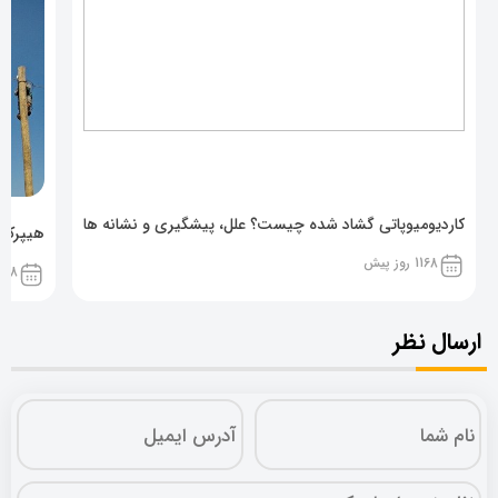
کاردیومیوپاتی گشاد شده چیست؟ علل، پیشگیری و نشانه ها
هیپرکال
1168 روز پیش
1168 روز پ
ارسال نظر