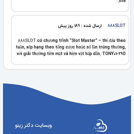
life.
888SLOT
ارسال شده : 189 روز پیش
888SLOT
có chương trình “Slot Master” – thi đấu theo
tuần, xếp hạng theo tổng cược hoặc số lần trúng thưởng,
với giải thưởng tiền mặt và hiện vật hấp dẫn. TONY01-29O
وبسایت دکتر زینو