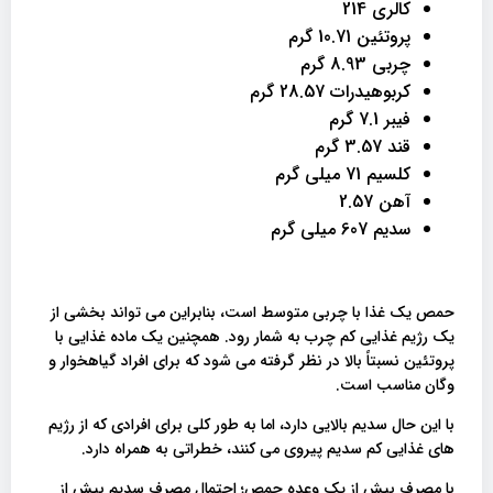
کالری 214
پروتئین 10.71 گرم
چربی 8.93 گرم
کربوهیدرات 28.57 گرم
فیبر 7.1 گرم
قند 3.57 گرم
کلسیم 71 میلی گرم
آهن 2.57
سدیم 607 میلی گرم
حمص یک غذا با چربی متوسط ​​است، بنابراین می تواند بخشی از
یک رژیم غذایی کم چرب به شمار رود. همچنین یک ماده غذایی با
پروتئین نسبتاً بالا در نظر گرفته می شود که برای افراد گیاهخوار و
وگان مناسب است.
با این حال سدیم بالایی دارد، اما به طور کلی برای افرادی که از رژیم
های غذایی کم سدیم پیروی می کنند، خطراتی به همراه دارد.
با مصرف بیش از یک وعده حمص؛ احتمال مصرف سدیم بیش از