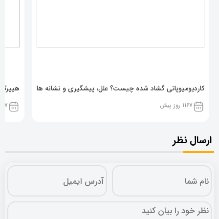
کاردیومیوپاتی گشاد شده چیست؟ علل، پیشگیری و نشانه ها
هیپرکال
1167 روز پیش
1167 روز پ
ارسال نظر