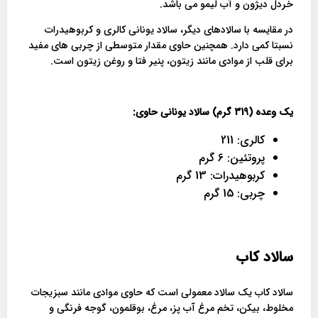
خردل دیژون و آب لیمو می باشد.
در مقایسه با سالادهای دیگر، سالاد یونانی کالری و کربوهیدرات
نسبتا کمی دارد. همچنین حاوی مقدار متوسطی از چربی های مفید
برای قلب از موادی مانند زیتون، پنیر فتا و روغن زیتون است.
یک وعده (319 گرم) سالاد یونانی حاوی:
کالری: 211
پروتئین: 6 گرم
کربوهیدرات: 13 گرم
چربی: 15 گرم
سالاد کاب
سالاد کاب یک سالاد معمولی است که حاوی موادی مانند سبزیجات
مخلوط، بیکن، تخم مرغ آب پز، مرغ، بوقلمون، گوجه فرنگی و