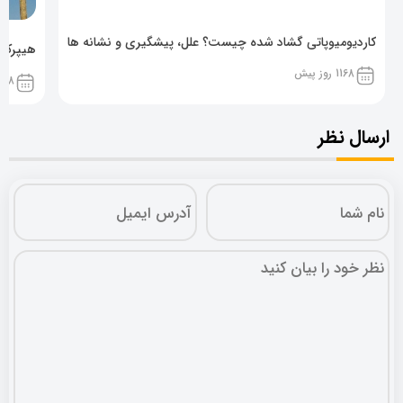
کاردیومیوپاتی گشاد شده چیست؟ علل، پیشگیری و نشانه ها
هیپرکال
1168 روز پیش
1168 روز پ
ارسال نظر