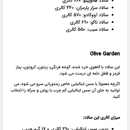
سالاد هالوپینو: 660 کالری
سالاد سزار پارمزان: 440 کالری
سالاد آووکادو: 570 کالری
سالاد تاکو: 690 کالری
سالاد سیب: 550 کالری
Olive Garden
این سالاد با کاهوی خرد شده، گوجه فرنگی، زیتون، کروتون، پیاز
قرمز و فلفل دلمه ای درست می شود.
اگرچه معمولاً با سس ایتالیایی خاص رستورانی سرو می شود، می
توانید به جای آن سس ایتالیایی کم چرب یا روغن و سرکه را انتخاب
کنید.
میزان کالری این سالاد:
بدون سس ایتالیایی: 290 کالری و 17 گرم چربی