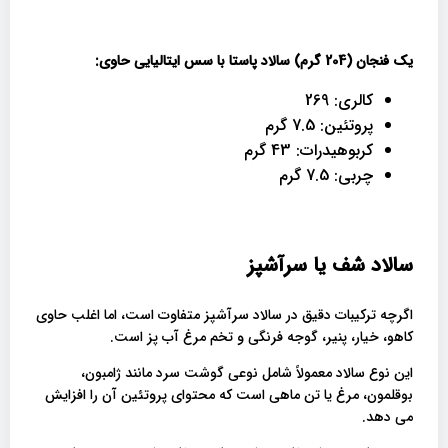
یک فنجان (204 گرم) سالاد پاستا با سس ایتالیایی حاوی:
کالری: 269
پروتئین: 7.5 گرم
کربوهیدرات: 43 گرم
چربی: 7.5 گرم
سالاد شف یا سرآشپز
اگرچه ترکیبات دقیق در سالاد سرآشپز متفاوت است، اما اغلب حاوی
کاهو، خیار، پنیر، گوجه فرنگی و تخم مرغ آب پز است.
این نوع سالاد معمولاً شامل نوعی گوشت سرد مانند ژامبون،
بوقلمون، مرغ یا تن ماهی است که محتوای پروتئین آن را افزایش
می دهد.