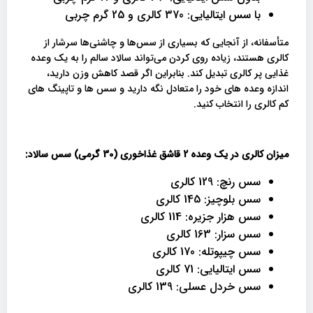
با سس ایتالیایی: 370 کالری و 25 گرم چربی
متأسفانه، از آنجایی که بسیاری از سس‌ها و چاشنی‌ها سرشار از
کالری هستند، زیاده روی کردن می‌تواند سالاد سالم را به یک وعده
غذایی پر کالری تبدیل کند. بنابراین اگر قصد کاهش وزن دارید،
اندازه وعده های خود را متعادل نگه دارید و سس ها و تاپینگ های
کم کالری را انتخاب کنید.
میزان کالری در یک وعده 2 قاشق غذاخوری (30 گرمی) سس سالاد:
سس رنچ: 129 کالری
سس بلوچیز: 145 کالری
سس هزار جزیره: 114 کالری
سس سزار: 163 کالری
سس چیپوتله: 170 کالری
سس ایتالیایی: 71 کالری
سس خردل عسلی: 139 کالری