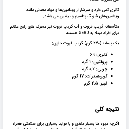
کالری کمی دارد و سرشار از ویتامین‌ها و مواد معدنی مانند
ویتامین‌های A و C، پتاسیم و تیامین می باشد.
متأسفانه گریپ فروت و آب گریپ فروت نیز محرک های رایج علائم
برای افراد مبتلا به GERD هستند.
یک پیمانه (230 گرم) گریپ فروت حاوی:
کالری: 69
پروتئین: 1 گرم
چربی: 0.2 گرم
کربوهیدرات: 17 گرم
فیبر: 2.5 گرم
نتیجه کلی
اگرچه میوه ها بسیار مغذی و با فواید بسیاری برای سلامتی همراه