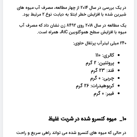
در یک بررسی در سال 2014 از چهار مطالعه، مصرف آب میوه های
شیرین شده با افزایش خطر ابتلا به دیابت نوع 2 مرتبط بود.
یک مطالعه در سال 2018 روی 8492 زن نشان داد که مصرف آب
میوه با افزایش سطح هموگلوبین A1C، همراه است.
240 میلی لیترآب پرتقال حاوی:
کالری: 110
پروتئین: 2 گرم
قند: 23 گرم
چربی: 0 گرم
کربوهیدرات: 26 گرم
فیبر: 0 گرم
10_
میوه کنسرو شده در شربت غلیظ
در حالی که میوه های کنسرو شده می تواند راهی سریع و راحت