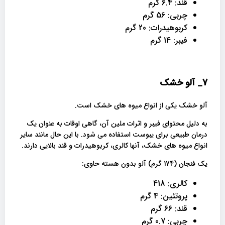
قند: 6.4 گرم
چربی: 56 گرم
کربوهیدرات: 20 گرم
فیبر: 14 گرم
7_
آلو خشک
آلو خشک یکی از انواع میوه های خشک است.
به دلیل محتوای فیبر و اثرات ملین آن، گاهی اوقات به عنوان یک
درمان طبیعی برای یبوست استفاده می شود. با این حال مانند سایر
انواع میوه های خشک، آنها کالری، کربوهیدرات و قند بالایی دارند.
یک فنجان (174 گرم) آلو بدون هسته حاوی:
کالری: 418
پروتئین: 4 گرم
قند: 66 گرم
چربی: 0.7 گرم