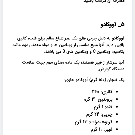
مصرف آن مراقب باشید.
5_
آووکادو
آووکادو به دلیل چربی های تک غیراشباع سالم برای قلب، کالری
بالایی دارد. آنها منبع مناسبی از ویتامین ها و مواد معدنی مهم مانند
پتاسیم، ویتامین C و ویتامین های B می باشند.
آنها سرشار از فیبر هستند، یک ماده مغذی مهم جهت سلامت
دستگاه گوارش.
یک فنجان (150 گرم) آووکادو حاوی:
کالری: 240
پروتئین: 3 گرم
قند: 1 گرم
چربی: 22 گرم
کربوهیدرات: 13 گرم
فیبر: 10 گرم