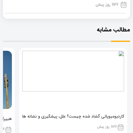
1167 روز پیش
مطالب مشابه
کاردیومیوپاتی گشاد شده چیست؟ علل، پیشگیری و نشانه ها
هیپرکال
1167 روز پیش
1167 روز پ