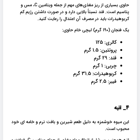
حاوی بسیاری از ریز مغذی‌های مهم از جمله ویتامین C، مس و
پتاسیم است. قند نسبتاً بالایی دارد و در صورت داشتن رژیم کم
کربوهیدرات باید در مصرف آن اعتدال را رعایت کنید.
یک فنجان (190 گرم) لیچی خام حاوی:
کالری: 125
پروتئین: 1.5 گرم
قند: 29 گرم
چربی: 1 گرم
کربوهیدرات: 31.5 گرم
فیبر: 2.5 گرم
4_
انبه
این میوه خوشمزه به دلیل طعم شیرین و بافت نرم و خامه ای خود
محبوب است.
انبه همچنین سرشار از انواع مواد مغذی از جمله ویتامین C، فولات و