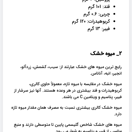
قند: 101 گرم
چربی: 0.6 گرم
کربوهیدرات: 120 گرم
فیبر: 13 گرم
2_
میوه خشک
رایج ترین میوه های خشک عبارتند از: سیب، کشمش، زردآلو،
انجیر، انبه، آناناس.
میوه خشک در مقایسه با میوه تازه، معمولاً حاوی کالری،
کربوهیدرات و قند بیشتری در هر وعده هستند. آنها نیز سرشار از
فیبر، پتاسیم و ویتامین C می باشند.
میوه خشک کالری بیشتری نسبت به مصرف همان مقدار میوه تازه
دارد.
میوه های خشک شاخص گلیسمی پایین تا متوسطی دارند و منبع
مناسبی از فیبر و پتاسیم به شمار می رود.