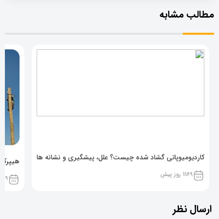
مطالب مشابه
کاردیومیوپاتی گشاد شده چیست؟ علل، پیشگیری و نشانه ها
هیپرکال
1169 روز پیش
1169 روز پ
ارسال نظر