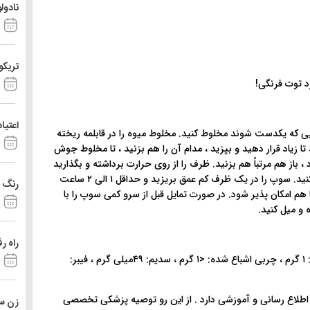
نادول
تریکو
اعتیا
جایی که یکدست شوند مخلوط کنید. مخلوط میوه را در قابلمه ریخته
تا زیاد قرار دهید و بپزید ، مدام آن را هم بزنید ، تا مخلوط جوش
 دیگر اجازه دهید تا بپزد ، باز هم مرتباً هم بزنید. ظرف را از روی حرارت برداشته و بگذارید
تا به مدت ۵ دقیقه خنک شود سپس ماست را نیز با ان مخلوط کنید. سوپ را در یک ظرف کم عمق بریزید و حداقل ۱ الی ۲ ساعت
رنگ د
م امکان پذیر شود. در صورت تمایل قبل از سرو کمی سوپ را با
 و میل کنید.
راه ر
کالری: ۱۵۳ کالری ، کربوهیدرات: ۳۱گرم ، پروتئین: ۵ گرم ، چربی: ۱ گرم ، چربی اشباع شده: <۱ گرم ، سدیم: ۴۹میلی گرم ، فیبر:
 اطلاع رسانی و آموزشی دارد . از این رو توصیه پزشکی تخصصی
زن ست