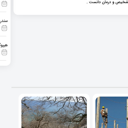
 تشخیص و درمان دانست .
سندرم آشی
هیپوگ