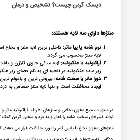
دیسک گردن چیست؟ تشخیص و درمان
مننژها دارای سه لایه هستند
:
نرم شامه یا پیا ماتر:
داخلی ترین لایه مغز و نخاع است
لایه مننژ محسوب می گردد.
آراکنوئید یا عنکبوتیه:
لایه میانی حاوی کلاژن و بافت
زیر ماده عنکبوتیه در ناحیه ای به نام فضای زیر عنکبو
دورا ماتر یا سخت شامه:
بیرونی ترین و بادوام ترین
ایجاد محافظت است و تنها لایه مننژ حساس به درد
در مننژیت، مایع مغزی نخاعی و مننژهای اطراف آراکنوئید ماتر 
تواند فیبرهای سخت شامه را فعال و به درد و سفتی گردن کمک ک
مننژهای مغز و نخاع تا پایین کمر را مورد حفاظت قرار می دهند.
هنگامی که مننژها در اثر حرکت ملتهب و دردناک می شوند، فرد