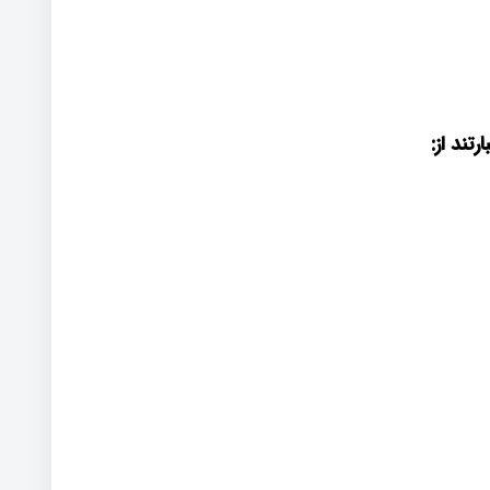
تند از
: