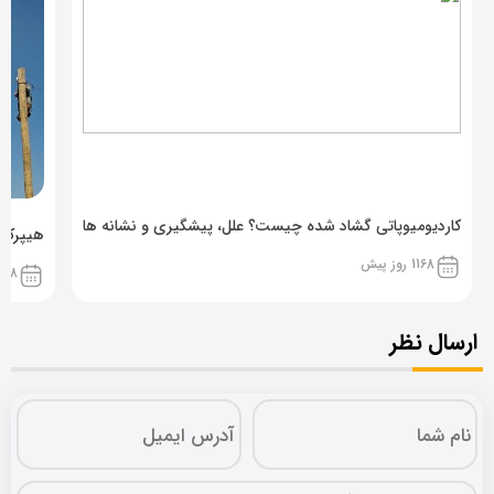
کاردیومیوپاتی گشاد شده چیست؟ علل، پیشگیری و نشانه ها
هیپرکال
1168 روز پیش
1168 روز پ
ارسال نظر