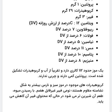
پروتئین: 1 گرم
کربوهیدرات: 29 گرم
فیبر: 3 گرم
ویتامین 12 : Cدرصد از ارزش روزانه (DV)
ریبوفلاوین: 7 درصد DV
فولات: 6 درصد از DV
نیاسین: 5 درصد از DV
مس: 11 درصد DV
پتاسیم: 10 درصد از DV
منیزیم: 8 درصد از DV
یک موز حدود 112 کالری دارد و تقریباً از آب و کربوهیدرات تشکیل
شده است. پروتئین کمی دارند و چربی ندارند.
کربوهیدرات های موجود در موز سبز و نارس بیشتر به شکل
نشاسته مقاوم هستند؛ نوعی فیبر غیرقابل هضم. با رسیدن میوه،
طعم آن شیرین تر می شود در حالی که محتوای فیبر آن کاهش می
یابد.