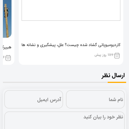
کاردیومیوپاتی گشاد شده چیست؟ علل، پیشگیری و نشانه ها
هیپرکال
1166 روز پیش
1166 روز پ
ارسال نظر