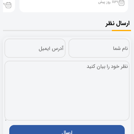
1169 روز پیش
1169 روز پ
ارسال نظر