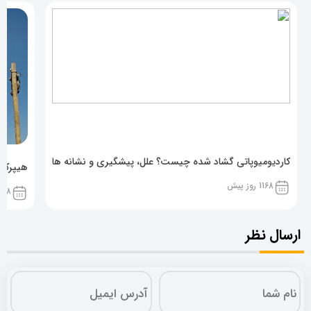
کاردیومیوپاتی گشاد شده چیست؟ علل، پیشگیری و نشانه ها
هیپرکال
1168 روز پیش
1168 روز پ
ارسال نظر