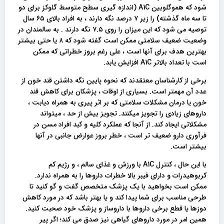
شود که هموگلوبین A1C (اندازه گیری سطح متوسط گلوکز برای دو
تا سه ماه گذشته) را زیر ۷ درصد نگه دارند ، به افراد بالای ۶۵ سال
توصیه می شود که این میزان را روی ۷.۵ نگه دارند . به سالمندان در
وضعیت ضعیف سلامتی ممکن است گفته شود که ۸ یا حتی بیشتر
بهترین هدف برای آنها است ، علی رغم بروز خطراتی که ممکن
است با تعداد بالاتر A1C افزایش یابد.
برخی از کارشناسان معتقدند که نحوه پایین نگه داشتن قند خون از
عدد آن مهمتر است. بسیاری از اوقات ، پزشکان برای کاهش قند
خون یا درمان مشکلات سلامتی که بر اثر پیری به همراه دیابت ،
داروهای زیادی را تجویز میکنند. تجویز بیش از حد ، میتواند
مشکلاتی ایجاد کند. از آنجا که عملکرد کلیه و کبد افراد مسن در
فرآوری دارو ضعیف تر است ، خطر بروز عوارض جانبی در آنها
بیشتر است.
با این حال ، کنترل A1C با ورزش و غذای سالم ، و رژیم کم
کربوهیدرات و دارای فیبر بالا خطرات داروها را به همراه ندارد.
ممکن است بخواهید با یک پزشک متخصص گفت و گو کنید تا
طرحی مناسب برای شما پیدا کند و یا بهتر باشد که در مورد کاهش
دوزها یا قطع برخی داروها با داروساز و پزشک خود صحبت کنید.
همین امر در مورد داروهای گیاهی نیز صدق می کند؛ اگر پیر