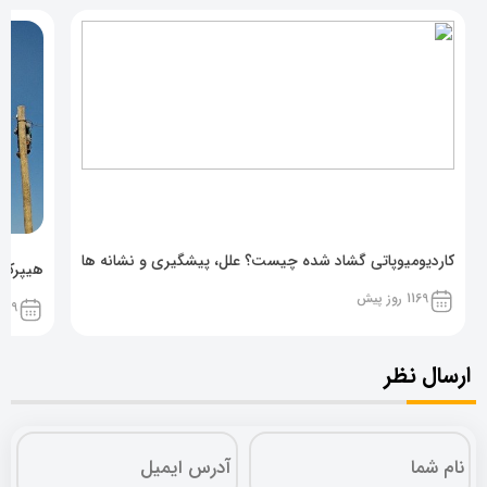
کاردیومیوپاتی گشاد شده چیست؟ علل، پیشگیری و نشانه ها
هیپرکال
1169 روز پیش
1169 روز پ
ارسال نظر