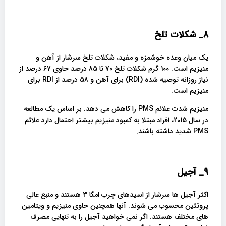
8_
شکلات تلخ
یک میان وعده خوشمزه و مفید، شکلات تلخ سرشار از آهن و
منیزیم است. 100 گرم شکلات تلخ 70 تا 85 درصد حاوی 67 درصد از
نیاز روزانه توصیه شده (RDI) برای آهن و 58 درصد از RDI برای
منیزیم است.
منیزیم شدت علائم PMS را کاهش می دهد. بر اساس یک مطالعه
در سال 2015، افراد مبتلا به کمبود منیزیم بیشتر احتمال دارد علائم
PMS شدید داشته باشند.
9_
آجیل
اکثر آجیل ها سرشار از اسیدهای چرب امگا 3 هستند و منبع عالی
پروتئین محسوب می شوند. آنها همچنین حاوی منیزیم و ویتامین
های مختلف هستند. اگر نمی خواهید آجیل را به تنهایی مصرف