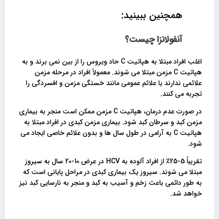
همچنین ببینید:
آنفولانزا چیست؟
اغلب افراد مبتلا به هپاتیت C حاد ویروس را از بین نمی برند و به
هپاتیت C مزمن مبتلا می شوند. معمولاً افراد در مرحله مزمن
علائمی ندارند یا علائم عمومی مانند خستگی مزمن و افسردگی را
تجربه می کنند.
در صورت عدم درمان، هپاتیت C مزمن ممکن است منجر به بیماری
مزمن کبد و سرطان کبد شود. بیماری مزمن کبدی در افراد مبتلا به
هپاتیت C به آرامی در طول سال ها و بدون علائم خاصی ایجاد می
شود.
تقریباً 5-25٪ از افراد آلوده به HCV در عرض 10-20 سال به سیروز
مبتلا می شوند. سیروز یک بیماری کبدی در مراحل پایانی است که
به طور دائمی باعث زخم و آسیب به کبد و منجر به نارسایی کبد نیز
خواهد شد.