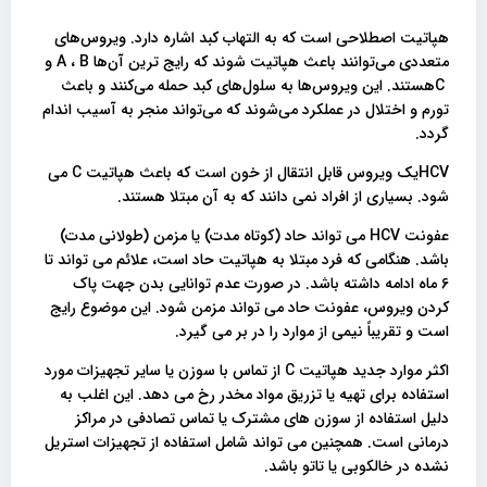
هپاتیت اصطلاحی است که به التهاب کبد اشاره دارد. ویروس‌های
متعددی می‌توانند باعث هپاتیت شوند که رایج ترین آن‌ها A ، B و
Cهستند. این ویروس‌ها به سلول‌های کبد حمله می‌کنند و باعث
تورم و اختلال در عملکرد می‌شوند که می‌تواند منجر به آسیب اندام
گردد.
HCVیک ویروس قابل انتقال از خون است که باعث هپاتیت C می
شود. بسیاری از افراد نمی دانند که به آن مبتلا هستند.
عفونت HCV می تواند حاد (کوتاه مدت) یا مزمن (طولانی مدت)
باشد. هنگامی که فرد مبتلا به هپاتیت حاد است، علائم می تواند تا
6 ماه ادامه داشته باشد. در صورت عدم توانایی بدن جهت پاک
کردن ویروس، عفونت حاد می تواند مزمن شود. این موضوع رایج
است و تقریباً نیمی از موارد را در بر می گیرد.
اکثر موارد جدید هپاتیت C از تماس با سوزن یا سایر تجهیزات مورد
استفاده برای تهیه یا تزریق مواد مخدر رخ می دهد. این اغلب به
دلیل استفاده از سوزن های مشترک یا تماس تصادفی در مراکز
درمانی است. همچنین می تواند شامل استفاده از تجهیزات استریل
نشده در خالکوبی یا تاتو باشد.