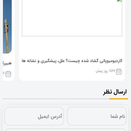
کاردیومیوپاتی گشاد شده چیست؟ علل، پیشگیری و نشانه ها
هیپرکال
1167 روز پیش
1167 روز پ
ارسال نظر