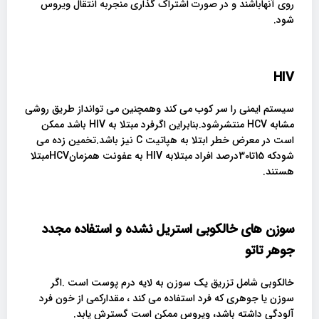
روی آنهاباشند و در صورت اشتراک گذاری منجربه انتقال ویروس
شود.
HIV
سیستم ایمنی را سر کوب می کند وهمچنین می توانداز طریق روشی
مشابه HCV منتشرشود.بنابراین اگرفرد مبتلا به HIV باشد ممکن
است در معرض خطر ابتلا به هپاتیت C نیز باشد.تخمین زده می
شودکه 15تا30درصد افراد مبتلابه HIV به عفونت همزمانHCVمبتلا
هستند.
سوزن های خالکوبی استریل نشده و استفاده مجدد
جوهر تاتو
خالکوبی شامل تزریق یک سوزن به لایه درم پوست است .اگر
سوزن یا جوهری که فرد استفاده می کند ، مقدارکمی از خون فرد
آلودگی داشته باشد، ویروس ممکن است گسترش یابد.