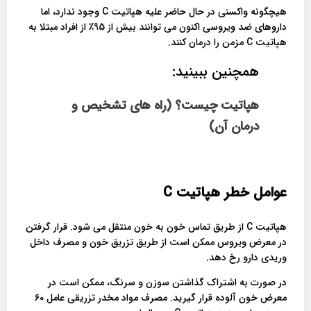
هیچگونه واکسنی در حال حاضر علیه هپاتیت C وجود ندارد، اما
داروهای ضد ویروسی اکنون می توانند بیش از 95٪ از افراد مبتلا به
هپاتیت C مزمن را درمان کنند.
همچنین ببینید:
هپاتیت چیست؟ (راه های تشخیص و
درمان آن)
عوامل خطر هپاتیت
C
هپاتیت C از طریق تماس خون به خون منتقل می شود. قرار گرفتن
در معرض ویروس ممکن است از طریق تزریق خون و مصرف داخل
وریدی دارو رخ دهد.
در صورت به اشتراک گذاشتن سوزن و سرنگ، ممکن است در
معرض خون آلوده قرار گیرید. مصرف مواد مخدر تزریقی عامل 60