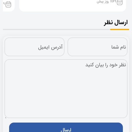
1169 روز پیش
1169 روز پ
ارسال نظر