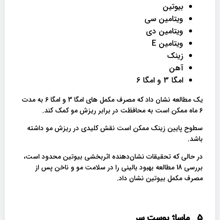
بیوتین
ویتامین سی
ویتامین دی
ویتامین E
زینک
آهن
امگا 3 و امگا 6
یک مطالعه نشان داد که مصرف مکمل های امگا 3 و امگا 6 به مدت
6 ماه ممکن است به محافظت در برابر ریزش مو کمک کند.
سطوح پایین زینک ممکن است نقش کلیدی در ریزش مو داشته
باشد.
در حالی که تحقیقات نشان‌دهنده اثربخشی بیوتین محدود است،
بررسی 18 مطالعه بهبود بالینی را در سلامت مو و ناخن پس از
مصرف مکمل بیوتین نشان داد.
5_
ماساژ پوست سر