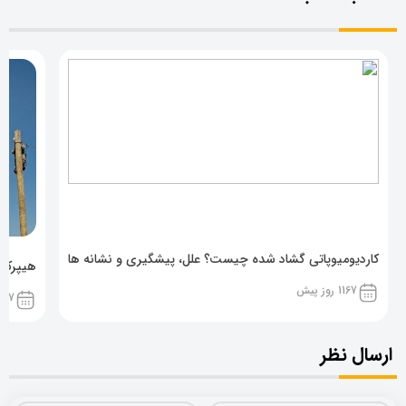
کاردیومیوپاتی گشاد شده چیست؟ علل، پیشگیری و نشانه ها
هیپرکال
1167 روز پیش
1167 روز پ
ارسال نظر