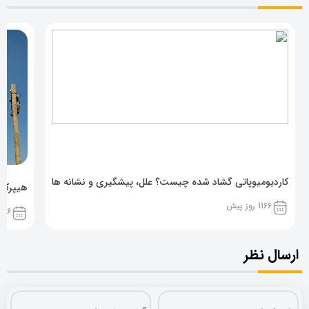
کاردیومیوپاتی گشاد شده چیست؟ علل، پیشگیری و نشانه ها
هیپرکال
1166 روز پیش
1166 روز پ
ارسال نظر