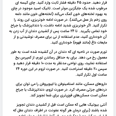
قرار دهید. حدود 45 دقیقه فشار ثابت وارد کنید. چای کیسه ای
مرطوب شده یک جایگزین موثر است. تانیک اسید موجود در چای
به بهبود لخته‌های خون کمک می‌کند (لخته‌های خون مانند دلمه
روی زخم باز عمل می‌کنند). در صورت ادامه خونریزی، این روند را
تکرار کنید. اگر خونریزی شدید ادامه داشت، با دندانپزشک یا جراح
خود تماس بگیرید. تا 24 ساعت پس از کشیدن دندان از آب زدن به
آن خودداری کنید، عدم استفاده از نی برای مصرف نوشیدنی و از
مایعات داغ (مانند قهوه) خودداری کنید.
تورم صورت در ناحیه ای که دندان در آن کشیده شده است به طور
معمول رخ می دهد. برای به حداقل رساندن تورم، از کمپرس یخ
استفاده نمایید، روی نواحی مدنظر به مدت 10 دقیقه قرار دهید و
سپس 20 دقیقه استراحت کنید. در صورت لزوم در این دوره 24
ساعت اول تکرار کنید.
داروهای مسکن، مانند استامینوفن یا ایبوپروفن را می توان برای
دردهای جزئی مصرف کرد. در صورت لزوم، دندانپزشک یا جراح
ممکن است مسکن‌های قوی‌تری برای شما تجویز کند.
آنتی بیوتیک هایی که ممکن است قبل از کشیدن دندان تجویز
شده باشند (برای درمان هر گونه عفونت در اطراف دندان عقل که
قرار است کشیده شود) باید مصرف آنها را تا پایان درمان ادامه