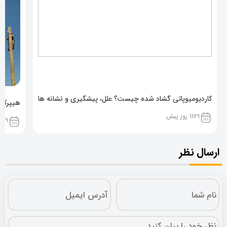
کاردیومیوپاتی گشاد شده چیست؟ علل، پیشگیری و نشانه ها
هیپرکال
1169 روز پیش
1169 روز پ
ارسال نظر