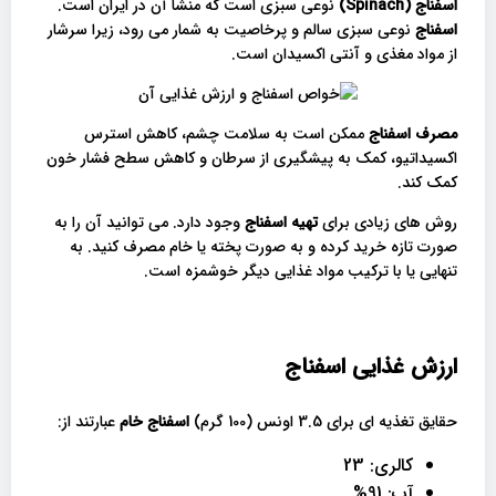
اسفناج
(Spinach)
نوعی سبزی است که منشا آن در ایران است.
اسفناج
نوعی سبزی سالم و پرخاصیت به شمار می رود، زیرا سرشار
از مواد مغذی و آنتی اکسیدان است.
مصرف اسفناج
ممکن است به سلامت چشم، کاهش استرس
اکسیداتیو، کمک به پیشگیری از سرطان و کاهش سطح فشار خون
کمک کند.
روش های زیادی برای
تهیه اسفناج
وجود دارد. می توانید آن را به
صورت تازه خرید کرده و به صورت پخته یا خام مصرف کنید. به
تنهایی یا با ترکیب مواد غذایی دیگر خوشمزه است.
ارزش غذایی اسفناج
حقایق تغذیه ای برای 3.5 اونس (100 گرم)
اسفناج خام
عبارتند از:
کالری: 23
آب: 91%