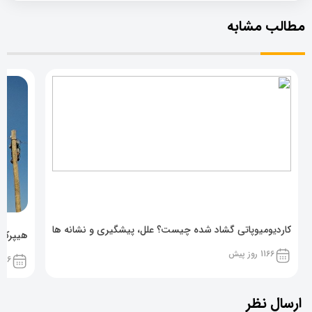
مطالب مشابه
کاردیومیوپاتی گشاد شده چیست؟ علل، پیشگیری و نشانه ها
هیپرکال
1166 روز پیش
1166 روز پ
ارسال نظر